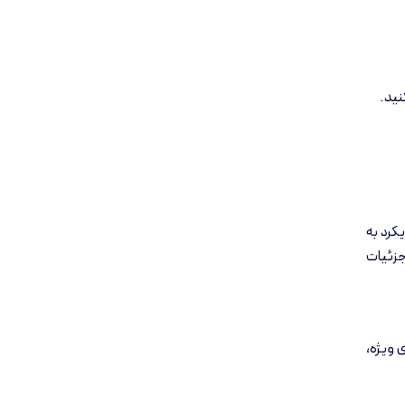
نید.
کرد به
 جزئیات
 ویژه،